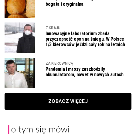
bogata i oryginalna
Z KRAJU
Innowacyjne laboratorium zbada
przyczepność opon na śniegu. W Polsce
1/3 kierowców jeździ cały rok na letnich
ZA KIEROWNICĄ
Pandemia i mrozy zaszkodziły
akumulatorom, nawet w nowych autach
ZOBACZ WIĘCEJ