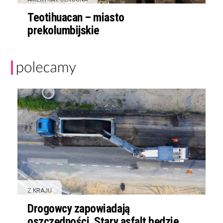
Teotihuacan – miasto
prekolumbijskie
Z KRAJU
Drogowcy zapowiadają
oszczędności. Stary asfalt będzie