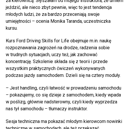
za kierownicą. Słyszałam od mojego instruktora, że umiem
jeździć, ale nieco zbyt pewnie, więc to jest tendencja
młodych ludzi, że za bardzo przeceniają swoje
umiejętności – ocenia Monika Taranda, uczestniczka
kursu.
Kurs Ford Driving Skills for Life obejmuje m.in. naukę
rozpoznawania zagrożeń na drodze, radzenia sobie
w trudnych sytuacjach, uczy też, jak zachować
koncentrację. Szkolenie składa się z teorii i przede
wszystkim praktycznych ćwiczeń wykonywanych
podczas jazdy samochodem. Dzieli się na cztery moduły.
– Jest handling, czyli łatwość w prowadzeniu samochodu
– pokazujemy, co się dzieje z samochodem, kiedy wpada
w poślizg, głównie nadsterowny, czyli kiedy wyprzedza
nas tył samochodu – tłumaczy instruktor.
Sesja techniczna ma pokazać młodym kierowcom nowinki
techniczne w samochodach, ale też przekazać