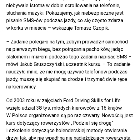
niebywale istotna w dobie scrollowania na telefonie,
słuchania muzyki. Pokazujemy, jak niebezpieczne jest
pisanie SMS-ów podczas jazdy, co się często zdarza
w korku w mieście – wskazuje Tomasz Czopik.
– Zadanie polegało na tym, żebym prowadził samochód
na pierwszym biegu, bez potrącania pachołków, jadąc
slalomem i miałem podczas tego zadania napisać SMS –
mówi Jakub Gruszczyński, uczestnik kursu. – To zadanie
nauczyło mnie, że nie mogę używać telefonów podczas
jazdy, muszę się skupiać na drodze i trzymać dwie ręce
na kierownicy.
Od 2003 roku w zajęciach Ford Driving Skills for Life
wzięło udział 38 tys. młodych kierowców z 16 krajów.
W Polsce organizowane są po raz czwarty. Nowością jest
kurs dotyczący rowerzystów „Podziel się drogą”
i szkolenie dotyczące holenderskiej metody otwierania
drzwi tak, aby nie wpadł na nie nadjeżdżający rowerzysta.