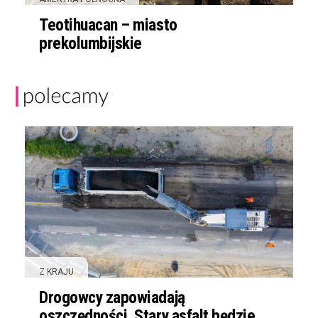
Teotihuacan – miasto
prekolumbijskie
Z KRAJU
Drogowcy zapowiadają
oszczędności. Stary asfalt będzie