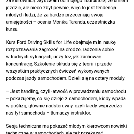
za kierownicą. Słyszałam od mojego instruktora, że umiem
jeździć, ale nieco zbyt pewnie, więc to jest tendencja
młodych ludzi, że za bardzo przeceniają swoje
umiejętności – ocenia Monika Taranda, uczestniczka
kursu.
Kurs Ford Driving Skills for Life obejmuje m.in. naukę
rozpoznawania zagrożeń na drodze, radzenia sobie
w trudnych sytuacjach, uczy też, jak zachować
koncentrację. Szkolenie składa się z teorii i przede
wszystkim praktycznych ćwiczeń wykonywanych
podczas jazdy samochodem. Dzieli się na cztery moduły.
– Jest handling, czyli łatwość w prowadzeniu samochodu
– pokazujemy, co się dzieje z samochodem, kiedy wpada
w poślizg, głównie nadsterowny, czyli kiedy wyprzedza
nas tył samochodu – tłumaczy instruktor.
Sesja techniczna ma pokazać młodym kierowcom nowinki
techniczne w samochodach, ale też przekazać