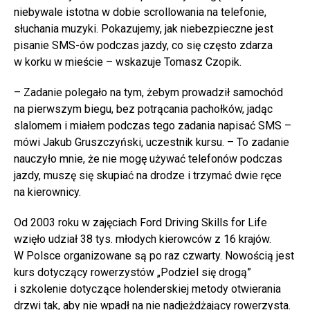
niebywale istotna w dobie scrollowania na telefonie,
słuchania muzyki. Pokazujemy, jak niebezpieczne jest
pisanie SMS-ów podczas jazdy, co się często zdarza
w korku w mieście – wskazuje Tomasz Czopik.
– Zadanie polegało na tym, żebym prowadził samochód
na pierwszym biegu, bez potrącania pachołków, jadąc
slalomem i miałem podczas tego zadania napisać SMS –
mówi Jakub Gruszczyński, uczestnik kursu. – To zadanie
nauczyło mnie, że nie mogę używać telefonów podczas
jazdy, muszę się skupiać na drodze i trzymać dwie ręce
na kierownicy.
Od 2003 roku w zajęciach Ford Driving Skills for Life
wzięło udział 38 tys. młodych kierowców z 16 krajów.
W Polsce organizowane są po raz czwarty. Nowością jest
kurs dotyczący rowerzystów „Podziel się drogą”
i szkolenie dotyczące holenderskiej metody otwierania
drzwi tak, aby nie wpadł na nie nadjeżdżający rowerzysta.