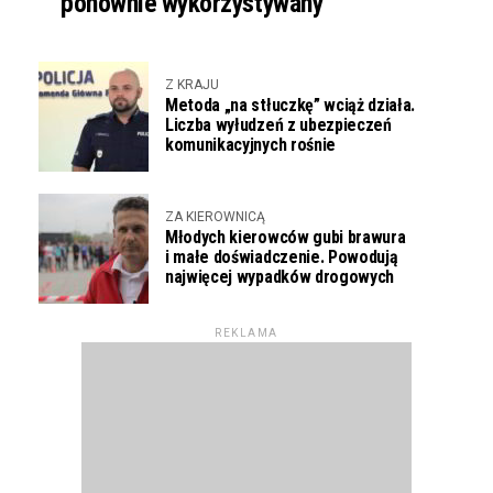
ponownie wykorzystywany
Z KRAJU
Metoda „na stłuczkę” wciąż działa.
Liczba wyłudzeń z ubezpieczeń
komunikacyjnych rośnie
ZA KIEROWNICĄ
Młodych kierowców gubi brawura
i małe doświadczenie. Powodują
najwięcej wypadków drogowych
REKLAMA