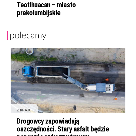
Teotihuacan – miasto
prekolumbijskie
Z KRAJU
Drogowcy zapowiadają
oszczędności. Stary asfalt będzie