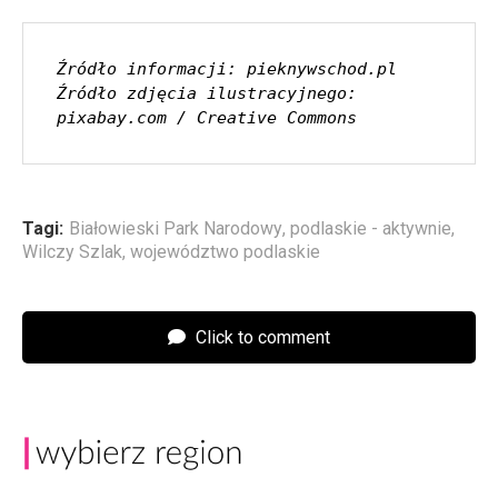
Źródło informacji: pieknywschod.pl
Źródło zdjęcia ilustracyjnego: 
pixabay.com / Creative Commons
Tagi:
Białowieski Park Narodowy
,
podlaskie - aktywnie
,
Wilczy Szlak
,
województwo podlaskie
Click to comment