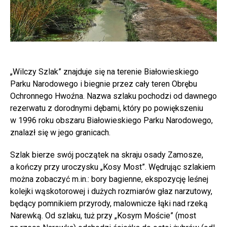
„Wilczy Szlak” znajduje się na terenie Białowieskiego
Parku Narodowego i biegnie przez cały teren Obrębu
Ochronnego Hwoźna. Nazwa szlaku pochodzi od dawnego
rezerwatu z dorodnymi dębami, który po powiększeniu
w 1996 roku obszaru Białowieskiego Parku Narodowego,
znalazł się w jego granicach.
Szlak bierze swój początek na skraju osady Zamosze,
a kończy przy uroczysku „Kosy Most”. Wędrując szlakiem
można zobaczyć m.in.: bory bagienne, ekspozycję leśnej
kolejki wąskotorowej i dużych rozmiarów głaz narzutowy,
będący pomnikiem przyrody, malownicze łąki nad rzeką
Narewką. Od szlaku, tuż przy „Kosym Moście” (most