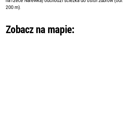
na rzece Narewka) odchodzi ścieżka do ostoi żubrów (odl.
200 m).
Zobacz na mapie: