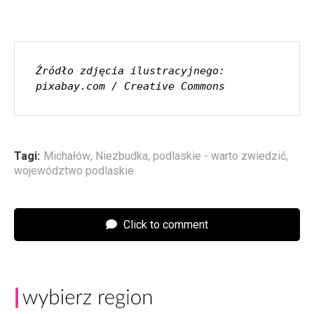
Źródło zdjęcia ilustracyjnego: 
pixabay.com / Creative Commons
Tagi:
Michałów
,
Niezbudka
,
podlaskie - warto zwiedzić
,
województwo podlaskie
Click to comment