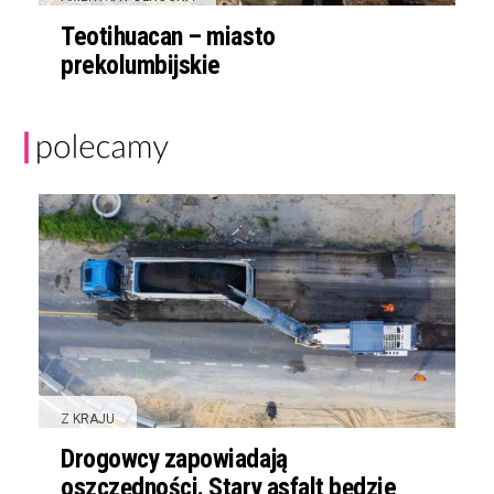
Teotihuacan – miasto
prekolumbijskie
Z KRAJU
Drogowcy zapowiadają
oszczędności. Stary asfalt będzie