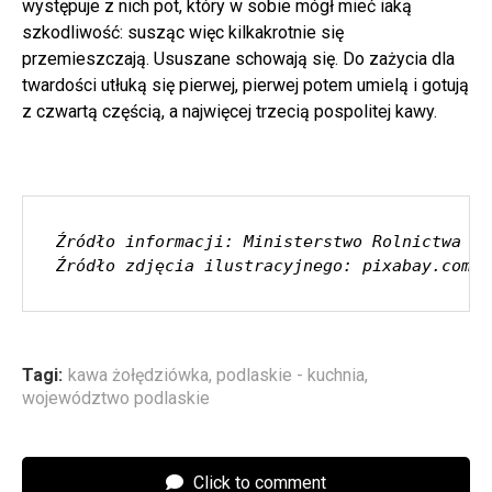
występuje z nich pot, który w sobie mógł mieć iaką
szkodliwość: susząc więc kilkakrotnie się
przemieszczają. Ususzane schowają się. Do zażycia dla
twardości utłuką się pierwej, pierwej potem umielą i gotują
z czwartą częścią, a najwięcej trzecią pospolitej kawy.
Źródło informacji: Ministerstwo Rolnictwa i 
Źródło zdjęcia ilustracyjnego: pixabay.com /
Tagi:
kawa żołędziówka
,
podlaskie - kuchnia
,
województwo podlaskie
Click to comment