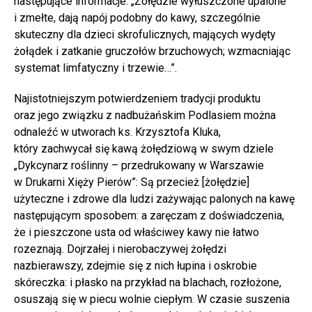
następujące informacje: „Żołędzie wyłuszczone upalone
i zmełte, dają napój podobny do kawy, szczególnie
skuteczny dla dzieci skrofulicznych, mających wydęty
żołądek i zatkanie gruczołów brzuchowych; wzmacniając
systemat limfatyczny i trzewie…”.
Najistotniejszym potwierdzeniem tradycji produktu
oraz jego związku z nadbużańskim Podlasiem można
odnaleźć w utworach ks. Krzysztofa Kluka,
który zachwycał się kawą żołędziową w swym dziele
„Dykcynarz roślinny – przedrukowany w Warszawie
w Drukarni Xięży Pierów”: Są przecież [żołędzie]
użyteczne i zdrowe dla ludzi zażywając palonych na kawę
następującym sposobem: a zaręczam z doświadczenia,
że i pieszczone usta od właściwey kawy nie łatwo
rozeznają. Dojrzałej i nierobaczywej żołędzi
nazbierawszy, zdejmie się z nich łupina i oskrobie
skóreczka: i płasko na przykład na blachach, rozłożone,
osuszają się w piecu wolnie ciepłym. W czasie suszenia