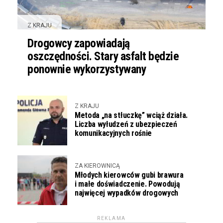
Z KRAJU
Drogowcy zapowiadają
oszczędności. Stary asfalt będzie
ponownie wykorzystywany
Z KRAJU
Metoda „na stłuczkę” wciąż działa.
Liczba wyłudzeń z ubezpieczeń
komunikacyjnych rośnie
ZA KIEROWNICĄ
Młodych kierowców gubi brawura
i małe doświadczenie. Powodują
najwięcej wypadków drogowych
REKLAMA