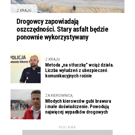
Z KRAJU
Drogowcy zapowiadają
oszczędności. Stary asfalt będzie
ponownie wykorzystywany
Z KRAJU
Metoda „na stłuczkę” wciąż działa.
Liczba wyłudzeń z ubezpieczeń
komunikacyjnych rośnie
ZA KIEROWNICĄ
Młodych kierowców gubi brawura
i małe doświadczenie. Powodują
najwięcej wypadków drogowych
REKLAMA