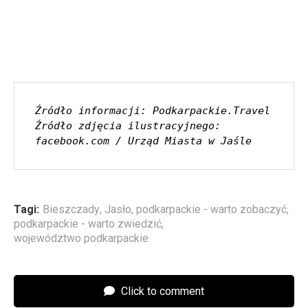
Źródło informacji: Podkarpackie.Travel
Źródło zdjęcia ilustracyjnego: 
facebook.com / Urząd Miasta w Jaśle
Tagi:
Bieszczady
,
Jasło
,
podkarpackie - warto zobaczyć
,
podkarpackie - warto zwiedzić
,
województwo podkarpackie
Click to comment