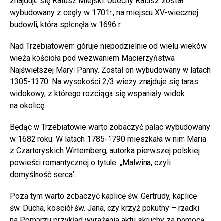
znajduje się Ratusz Miejski. Obecny Ratusz został
wybudowany z cegły w 1701r., na miejscu XV-wiecznej
budowli, która spłonęła w 1696 r.
Nad Trzebiatowem góruje niepodzielnie od wielu wieków
wieża kościoła pod wezwaniem Macierzyństwa
Najświętszej Maryi Panny. Został on wybudowany w latach
1305-1370. Na wysokości 2/3 wieży znajduje się taras
widokowy, z którego rozciąga się wspaniały widok
na okolicę.
Będąc w Trzebiatowie warto zobaczyć pałac wybudowany
w 1682 roku. W latach 1785-1790 mieszkała w nim Maria
z Czartoryskich Wirtemberg, autorka pierwszej polskiej
powieści romantycznej o tytule: „Malwina, czyli
domyślność serca”.
Poza tym warto zobaczyć kaplicę św. Gertrudy, kaplicę
św. Ducha, kosciół św. Jana, czy krzyż pokutny – rzadki
na Pomorzu przykład wyrażenia aktu skruchy za pomocą