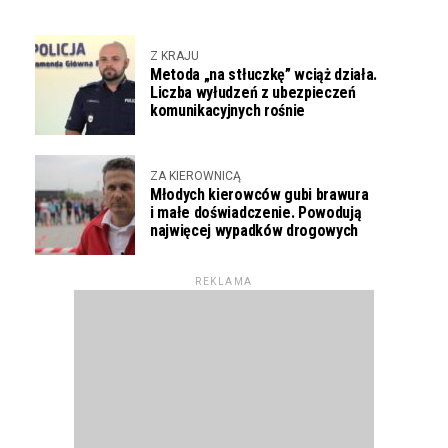
Z KRAJU
Metoda „na stłuczkę” wciąż działa.
Liczba wyłudzeń z ubezpieczeń
komunikacyjnych rośnie
ZA KIEROWNICĄ
Młodych kierowców gubi brawura
i małe doświadczenie. Powodują
najwięcej wypadków drogowych
REKLAMA