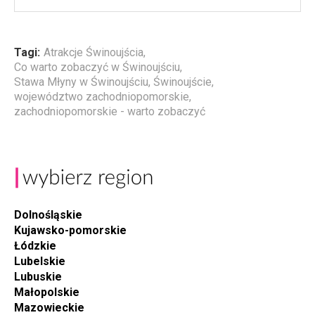
Tagi:
Atrakcje Świnoujścia
,
Co warto zobaczyć w Świnoujściu
,
Stawa Młyny w Świnoujściu
,
Świnoujście
,
województwo zachodniopomorskie
,
zachodniopomorskie - warto zobaczyć
Dolnośląskie
Kujawsko-pomorskie
Łódzkie
Lubelskie
Lubuskie
Małopolskie
Mazowieckie