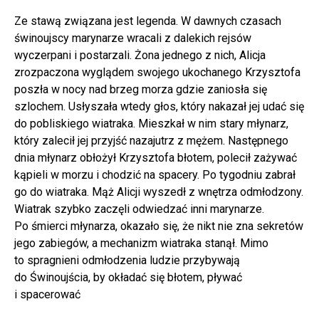
Ze stawą związana jest legenda. W dawnych czasach
świnoujscy marynarze wracali z dalekich rejsów
wyczerpani i postarzali. Żona jednego z nich, Alicja
zrozpaczona wyglądem swojego ukochanego Krzysztofa
poszła w nocy nad brzeg morza gdzie zaniosła się
szlochem. Usłyszała wtedy głos, który nakazał jej udać się
do pobliskiego wiatraka. Mieszkał w nim stary młynarz,
który zalecił jej przyjść nazajutrz z mężem. Następnego
dnia młynarz obłożył Krzysztofa błotem, polecił zażywać
kąpieli w morzu i chodzić na spacery. Po tygodniu zabrał
go do wiatraka. Mąż Alicji wyszedł z wnętrza odmłodzony.
Wiatrak szybko zaczęli odwiedzać inni marynarze.
Po śmierci młynarza, okazało się, że nikt nie zna sekretów
jego zabiegów, a mechanizm wiatraka stanął. Mimo
to spragnieni odmłodzenia ludzie przybywają
do Świnoujścia, by okładać się błotem, pływać
i spacerować