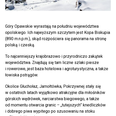
Góry Opawskie wyrastają na południu województwa
opolskiego. Ich najwyższym szczytem jest Kopa Biskupia
(890 m.n.p.m.), skąd rozpościera się panorama na stronę
polską i czeską.
To najcenniejszy krajobrazowo i przyrodniczo zakątek
województwa. Znajdują się tam liczne szlaki piesze
i rowerowe, jest baza hotelowa i agroturystyczna, a także
łowiska pstrągów.
Okolice Głuchołaz, Jarnołtówka, Pokrzywnej stały się
w ostatnich latach wyjątkowo atrakcyjne dla miłośników
górskich wędrówek, narciarstwa biegowego, a także
od momentu otwarcia granic – „tutejszych” knedliczków
i dobrego piwa wypitego po szusowaniu na stoku