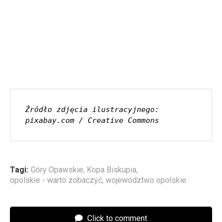
Źródło zdjęcia ilustracyjnego: 
pixabay.com / Creative Commons
Tagi:
Góry Opawskie
,
Kopa Biskupia
,
opolskie - warto zobaczyć
,
województwo opolskie
Click to comment