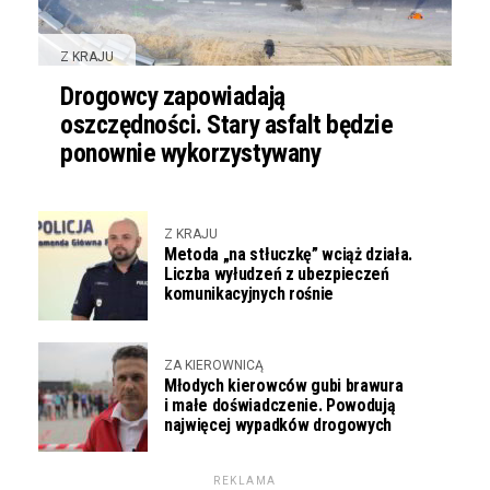
Z KRAJU
Drogowcy zapowiadają
oszczędności. Stary asfalt będzie
ponownie wykorzystywany
Z KRAJU
Metoda „na stłuczkę” wciąż działa.
Liczba wyłudzeń z ubezpieczeń
komunikacyjnych rośnie
ZA KIEROWNICĄ
Młodych kierowców gubi brawura
i małe doświadczenie. Powodują
najwięcej wypadków drogowych
REKLAMA