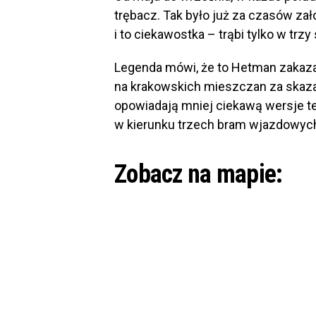
trębacz. Tak było już za czasów zał
i to ciekawostka – trąbi tylko w trzy
Legenda mówi, że to Hetman zakazał
na krakowskich mieszczan za skaz
opowiadają mniej ciekawą wersje tej 
w kierunku trzech bram wjazdowych
Zobacz na mapie: