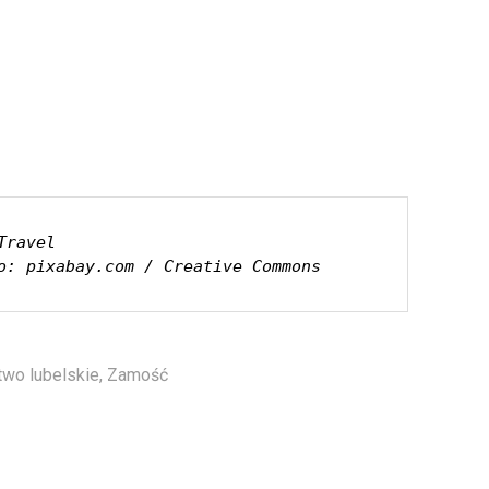
Travel
o: pixabay.com / Creative Commons
wo lubelskie
,
Zamość