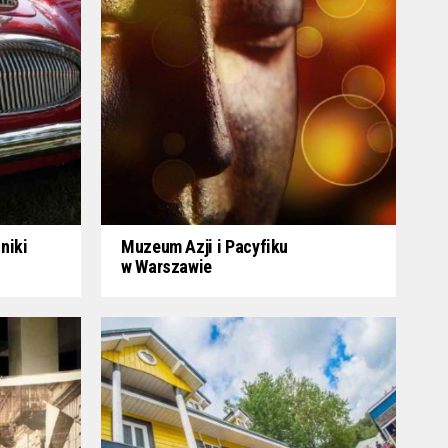
niki
Muzeum Azji i Pacyfiku
w Warszawie