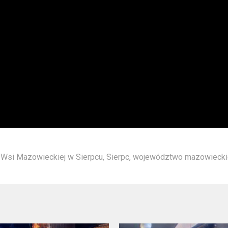
Wsi Mazowieckiej w Sierpcu
,
Sierpc
,
województwo mazowiecki