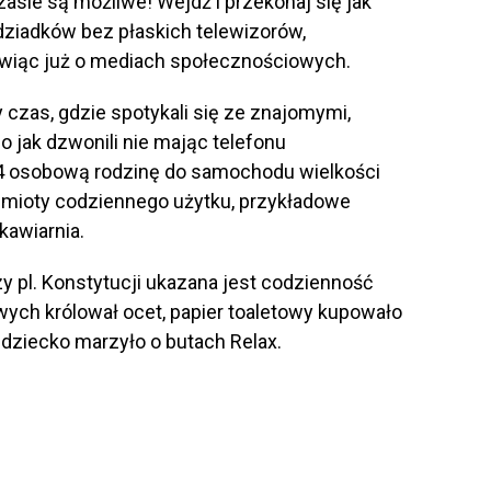
asie są możliwe! Wejdź i przekonaj się jak
dziadków bez płaskich telewizorów,
iąc już o mediach społecznościowych.
 czas, gdzie spotykali się ze znajomymi,
bo jak dzwonili nie mając telefonu
 4 osobową rodzinę do samochodu wielkości
dmioty codziennego użytku, przykładowe
kawiarnia.
pl. Konstytucji ukazana jest codzienność
ych królował ocet, papier toaletowy kupowało
 dziecko marzyło o butach Relax.