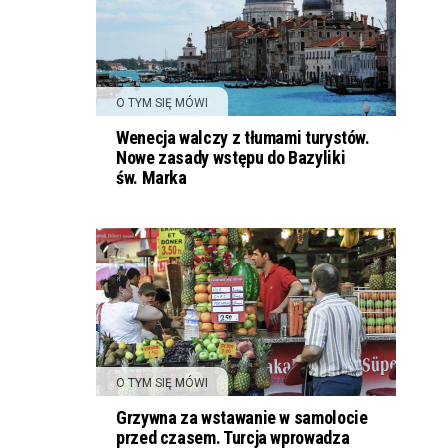
O TYM SIĘ MÓWI
Wenecja walczy z tłumami turystów.
Nowe zasady wstępu do Bazyliki
św. Marka
O TYM SIĘ MÓWI
Grzywna za wstawanie w samolocie
przed czasem. Turcja wprowadza