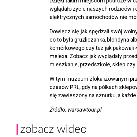
Dzięki takim miejscom podróże w cz
wglądało życie naszych rodziców i 
elektrycznych samochodów nie mów
Dowiedz się jak spędzali swój wolny
co to była gruźliczanka, blondyna al
komórkowego czy też jak pakowali
melexa. Zobacz jak wyglądały prze
mieszkanie, przedszkole, sklep czy 
W tym muzeum zlokalizowanym przy 
czasów PRL, gdy na pólkach sklepow
się zawieszony na sznurku, a każde
Źródło: warsawtour.pl