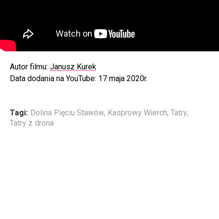
Autor filmu:
Janusz Kurek
Data dodania na YouTube: 17 maja 2020r.
Tagi:
Dolina Pięciu Stawów
,
Kasprowy Wierch
,
Tatry
,
Tatry z drona