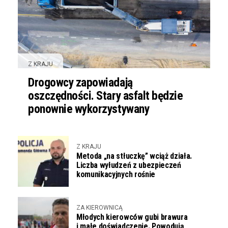
Z KRAJU
Drogowcy zapowiadają
oszczędności. Stary asfalt będzie
ponownie wykorzystywany
Z KRAJU
Metoda „na stłuczkę” wciąż działa.
Liczba wyłudzeń z ubezpieczeń
komunikacyjnych rośnie
ZA KIEROWNICĄ
Młodych kierowców gubi brawura
i małe doświadczenie. Powodują