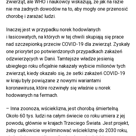
zwierząt, ale WHO i naukowcy wskazują, że jak na razie
nie ma żadnych dowodów na to, aby mogły one przenosić
chorobę i zarażać ludzi.
Inaczej jest w przypadku norek hodowlanych
i łasicowatych, na których w tej chwili skupiają się prace
nad szczepionką przeciw COVID-19 dla zwierząt. Zyskały
one priorytet po potwierdzonych przypadkach zakażeń
odzwierzęcych w Danii. Tamtejsze władze jesienią
ubiegłego roku oficjalnie nakazały wybicie milionów tych
zwierząt, kiedy okazało się, że setki zakażeń COVID-19
w kraju były powiązane z nowymi wariantami
koronawirusa, które rozwinęły się właśnie u norek
hodowanych na fermach.
– Inna zoonoza, wścieklizna, jest chorobą śmiertelną.
Około 60 tys. ludzi na całym świecie co roku umiera z jej
powodu, głównie w krajach Trzeciego Świata. Jest projekt,
żeby całkowicie wyeliminować wściekliznę do 2030 roku,