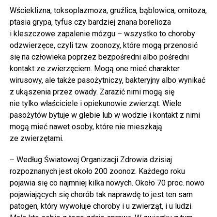
Wścieklizna, toksoplazmoza, gruźlica, bąblowica, ornitoza,
ptasia grypa, tyfus czy bardziej znana borelioza
i kleszczowe zapalenie mózgu – wszystko to choroby
odzwierzęce, czyli tzw. zoonozy, które mogą przenosić
się na człowieka poprzez bezpośredni albo pośredni
kontakt ze zwierzęciem. Mogą one mieć charakter
wirusowy, ale także pasożytniczy, bakteryjny albo wynikać
z ukąszenia przez owady. Zarazić nimi mogą się
nie tylko właściciele i opiekunowie zwierząt. Wiele
pasożytów bytuje w glebie lub w wodzie i kontakt z nimi
mogą mieć nawet osoby, które nie mieszkają
ze zwierzętami.
– Według Światowej Organizacji Zdrowia dzisiaj
rozpoznanych jest około 200 zoonoz. Każdego roku
pojawia się co najmniej kilka nowych. Około 70 proc. nowo
pojawiających się chorób tak naprawdę to jest ten sam
patogen, który wywołuje choroby i u zwierząt, i u ludzi.