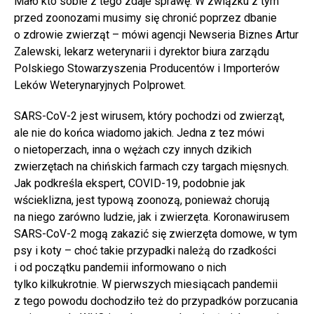
Mało kto sobie z tego zdaje sprawę. W związku z tym
przed zoonozami musimy się chronić poprzez dbanie
o zdrowie zwierząt – mówi agencji Newseria Biznes Artur
Zalewski, lekarz weterynarii i dyrektor biura zarządu
Polskiego Stowarzyszenia Producentów i Importerów
Leków Weterynaryjnych Polprowet.
SARS-CoV-2 jest wirusem, który pochodzi od zwierząt,
ale nie do końca wiadomo jakich. Jedna z tez mówi
o nietoperzach, inna o wężach czy innych dzikich
zwierzętach na chińskich farmach czy targach mięsnych.
Jak podkreśla ekspert, COVID-19, podobnie jak
wścieklizna, jest typową zoonozą, ponieważ chorują
na niego zarówno ludzie, jak i zwierzęta. Koronawirusem
SARS-CoV-2 mogą zakazić się zwierzęta domowe, w tym
psy i koty – choć takie przypadki należą do rzadkości
i od początku pandemii informowano o nich
tylko kilkukrotnie. W pierwszych miesiącach pandemii
z tego powodu dochodziło też do przypadków porzucania