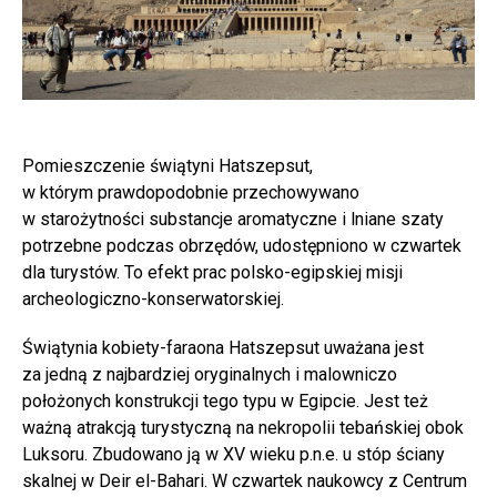
Pomieszczenie świątyni Hatszepsut,
w którym prawdopodobnie przechowywano
w starożytności substancje aromatyczne i lniane szaty
potrzebne podczas obrzędów, udostępniono w czwartek
dla turystów. To efekt prac polsko-egipskiej misji
archeologiczno-konserwatorskiej.
Świątynia kobiety-faraona Hatszepsut uważana jest
za jedną z najbardziej oryginalnych i malowniczo
położonych konstrukcji tego typu w Egipcie. Jest też
ważną atrakcją turystyczną na nekropolii tebańskiej obok
Luksoru. Zbudowano ją w XV wieku p.n.e. u stóp ściany
skalnej w Deir el-Bahari. W czwartek naukowcy z Centrum