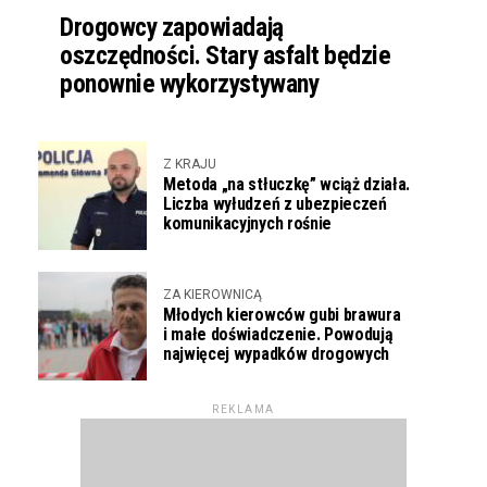
Drogowcy zapowiadają
oszczędności. Stary asfalt będzie
ponownie wykorzystywany
Z KRAJU
Metoda „na stłuczkę” wciąż działa.
Liczba wyłudzeń z ubezpieczeń
komunikacyjnych rośnie
ZA KIEROWNICĄ
Młodych kierowców gubi brawura
i małe doświadczenie. Powodują
najwięcej wypadków drogowych
REKLAMA