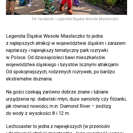
fot. facebook / Legendia Śląskie Wesołe Miasteczko
Legendia Śląskie Wesołe Miasteczko to jedna
z najlepszych atrakcji w województwie śląskim i zarazem
najstarszy i największy tematyczny park rozrywki
w Polsce. Od dziesięcioleci bawi mieszkańców
województwa śląskiego i turystów licznymi atrakcjami.
Od spokojniejszych, rodzinnych rozrywek, po bardzo
ekstremalne doznania.
Na gości czekają zarówno dobrze znane i lubiane
urządzenia np. diabelski młyn, duże samoloty czy filiżanki,
jak również nowości, m.in. Diamond River – ześlizg
do wody z wysokości 8 i 12 m.
Lechcoaster to jedna z największych (w przenośni