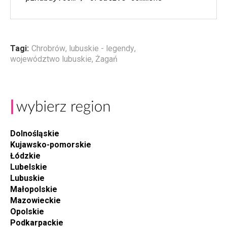
Tagi:
Chrobrów
,
lubuskie - legendy
,
województwo lubuskie
,
Żagań
Dolnośląskie
Kujawsko-pomorskie
Łódzkie
Lubelskie
Lubuskie
Małopolskie
Mazowieckie
Opolskie
Podkarpackie