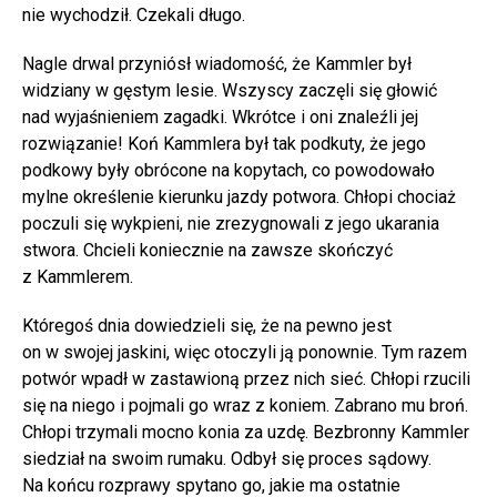
nie wychodził. Czekali długo.
Nagle drwal przyniósł wiadomość, że Kammler był
widziany w gęstym lesie. Wszyscy zaczęli się głowić
nad wyjaśnieniem zagadki. Wkrótce i oni znaleźli jej
rozwiązanie! Koń Kammlera był tak podkuty, że jego
podkowy były obrócone na kopytach, co powodowało
mylne określenie kierunku jazdy potwora. Chłopi chociaż
poczuli się wykpieni, nie zrezygnowali z jego ukarania
stwora. Chcieli koniecznie na zawsze skończyć
z Kammlerem.
Któregoś dnia dowiedzieli się, że na pewno jest
on w swojej jaskini, więc otoczyli ją ponownie. Tym razem
potwór wpadł w zastawioną przez nich sieć. Chłopi rzucili
się na niego i pojmali go wraz z koniem. Zabrano mu broń.
Chłopi trzymali mocno konia za uzdę. Bezbronny Kammler
siedział na swoim rumaku. Odbył się proces sądowy.
Na końcu rozprawy spytano go, jakie ma ostatnie