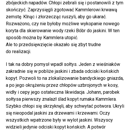
zbójeckich napadów. Chłopi zebrali się i postanowili z tym
skończyć. Zaprzysięgli zgotować Kammlerowi krwawą
zemstę. Klnąc i złorzecząc ruszyli, aby go ukarać.
Rozważono, czy nie byłoby możliwe wykopanie nowego
koryta dla skierowanie wody rzeki Bóbr do jaskini. W ten
sposób można by Kammlera utopić.
Ale to przedsięwzięcie okazało się zbyt trudne
do realizacji.
I tak na dobry pomysł wpadł sołtys. Jeden z wieśniaków
zakradnie się w pobliże jaskini i zbada odciski końskich
kopyt. Pozwoli to na zlokalizowanie bandyckiego gniazda,
a po jego okrążeniu przez chłopów uzbrojonych w kosy,
widły i cepy jego ostateczna likwidacja. Johann, parobek
sołtysa pierwszy znalazł ślad kopyt rumaka Kammlera.
Szybko chłopi się skrzyknęli, aby schwytać potwora. Ukryli
się nieopodal jaskini za drzewami i krzewami. Oczy
wszystkich wpatrzone były w wylot jaskini. Wszyscy
widzieli jedynie odciski kopyt końskich. A potwór