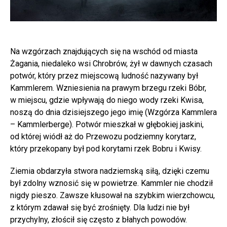
Na wzgórzach znajdujących się na wschód od miasta
Żagania, niedaleko wsi Chrobrów, żył w dawnych czasach
potwór, który przez miejscową ludność nazywany był
Kammlerem. Wzniesienia na prawym brzegu rzeki Bóbr,
w miejscu, gdzie wpływają do niego wody rzeki Kwisa,
noszą do dnia dzisiejszego jego imię (Wzgórza Kammlera
– Kammlerberge). Potwór mieszkał w głębokiej jaskini,
od której wiódł aż do Przewozu podziemny korytarz,
który przekopany był pod korytami rzek Bobru i Kwisy.
Ziemia obdarzyła stwora nadziemską siłą, dzięki czemu
był zdolny wznosić się w powietrze. Kammler nie chodził
nigdy pieszo. Zawsze kłusował na szybkim wierzchowcu,
z którym zdawał się być zrośnięty. Dla ludzi nie był
przychylny, złościł się często z błahych powodów.