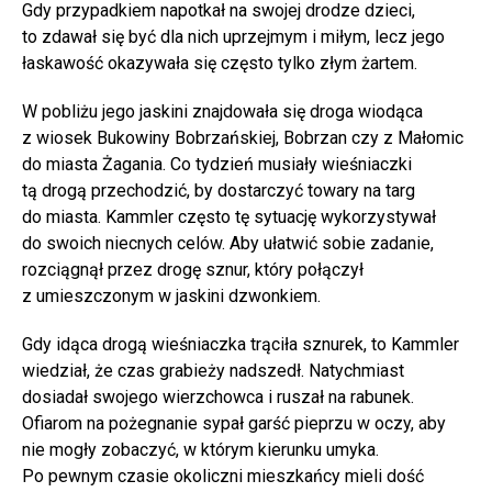
Gdy przypadkiem napotkał na swojej drodze dzieci,
to zdawał się być dla nich uprzejmym i miłym, lecz jego
łaskawość okazywała się często tylko złym żartem.
W pobliżu jego jaskini znajdowała się droga wiodąca
z wiosek Bukowiny Bobrzańskiej, Bobrzan czy z Małomic
do miasta Żagania. Co tydzień musiały wieśniaczki
tą drogą przechodzić, by dostarczyć towary na targ
do miasta. Kammler często tę sytuację wykorzystywał
do swoich niecnych celów. Aby ułatwić sobie zadanie,
rozciągnął przez drogę sznur, który połączył
z umieszczonym w jaskini dzwonkiem.
Gdy idąca drogą wieśniaczka trąciła sznurek, to Kammler
wiedział, że czas grabieży nadszedł. Natychmiast
dosiadał swojego wierzchowca i ruszał na rabunek.
Ofiarom na pożegnanie sypał garść pieprzu w oczy, aby
nie mogły zobaczyć, w którym kierunku umyka.
Po pewnym czasie okoliczni mieszkańcy mieli dość