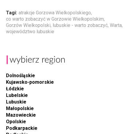
Tagi:
atrakcje Gorzowa Wielkopolskiego
,
co warto zobaczyć w Gorzowie Wielkopolskim
,
Gorzów Wielkopolski
,
lubuskie - warto zobaczyć
,
Warta
,
województwo lubuskie
Dolnośląskie
Kujawsko-pomorskie
Łódzkie
Lubelskie
Lubuskie
Małopolskie
Mazowieckie
Opolskie
Podkarpackie