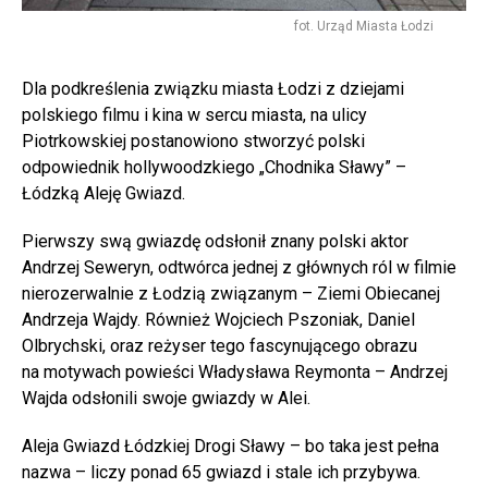
fot. Urząd Miasta Łodzi
Dla podkreślenia związku miasta Łodzi z dziejami
polskiego filmu i kina w sercu miasta, na ulicy
Piotrkowskiej postanowiono stworzyć polski
odpowiednik hollywoodzkiego „Chodnika Sławy” –
Łódzką Aleję Gwiazd.
Pierwszy swą gwiazdę odsłonił znany polski aktor
Andrzej Seweryn, odtwórca jednej z głównych ról w filmie
nierozerwalnie z Łodzią związanym – Ziemi Obiecanej
Andrzeja Wajdy. Również Wojciech Pszoniak, Daniel
Olbrychski, oraz reżyser tego fascynującego obrazu
na motywach powieści Władysława Reymonta – Andrzej
Wajda odsłonili swoje gwiazdy w Alei.
Aleja Gwiazd Łódzkiej Drogi Sławy – bo taka jest pełna
nazwa – liczy ponad 65 gwiazd i stale ich przybywa.