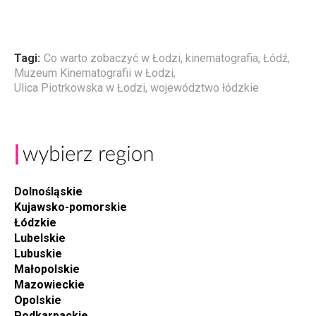
Tagi:
Co warto zobaczyć w Łodzi
,
kinematografia
,
Łódź
,
Muzeum Kinematografii w Łodzi
,
Ulica Piotrkowska w Łodzi
,
województwo łódzkie
Dolnośląskie
Kujawsko-pomorskie
Łódzkie
Lubelskie
Lubuskie
Małopolskie
Mazowieckie
Opolskie
Podkarpackie