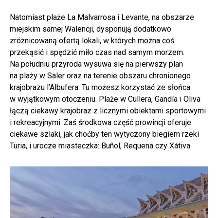
Natomiast plaże La Malvarrosa i Levante, na obszarze
miejskim samej Walencji, dysponują dodatkowo
zróżnicowaną ofertą lokali, w których można coś
przekąsić i spędzić miło czas nad samym morzem.
Na południu przyroda wysuwa się na pierwszy plan
na plaży w Saler oraz na terenie obszaru chronionego
krajobrazu l’Albufera. Tu możesz korzystać ze słońca
w wyjątkowym otoczeniu. Plaże w Cullera, Gandía i Oliva
łączą ciekawy krajobraz z licznymi obiektami sportowymi
i rekreacyjnymi. Zaś środkowa część prowincji oferuje
ciekawe szlaki, jak choćby ten wytyczony biegiem rzeki
Turia, i urocze miasteczka: Buñol, Requena czy Xátiva.