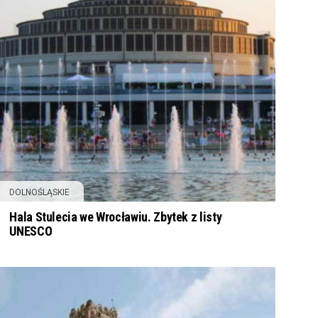
DOLNOŚLĄSKIE
Hala Stulecia we Wrocławiu. Zbytek z listy
UNESCO