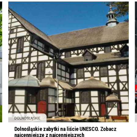
DOLNOŚLĄSKIE
Dolnośląskie zabytki na liście UNESCO. Zobacz
najcenniejsze z najcenniejszych