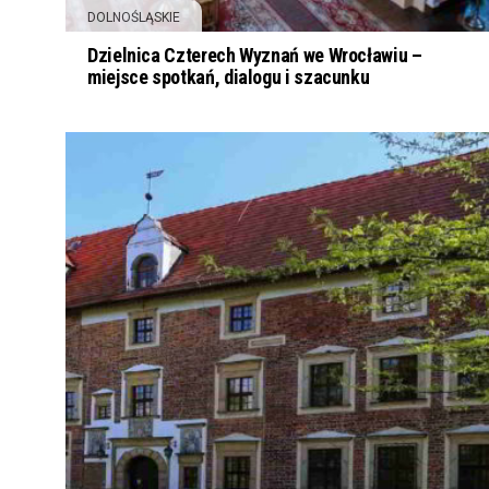
DOLNOŚLĄSKIE
Dzielnica Czterech Wyznań we Wrocławiu –
miejsce spotkań, dialogu i szacunku