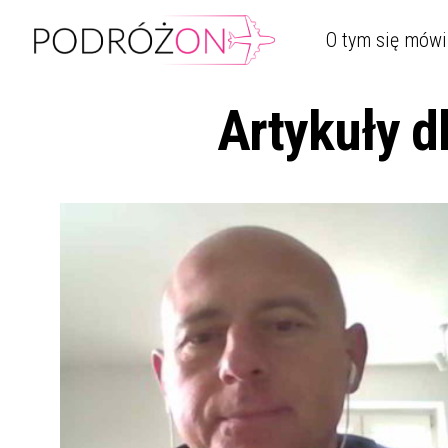
O tym się mówi
Artykuły d