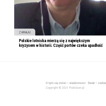
Z KRAJU
Polskie lotniska mierzą się z największym
kryzysem w historii. Część portów czeka upadłość
O tym się mówi – wiadomości
Świat – ciek
Copyright © 2021 Podróżon.pl