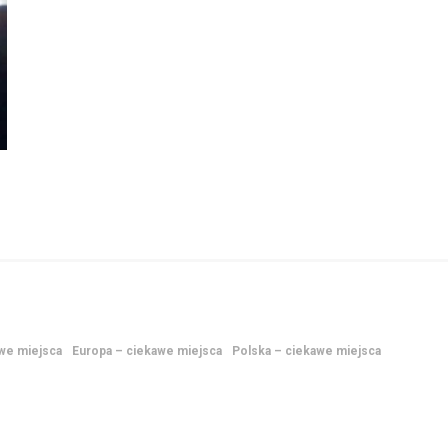
awe miejsca
Europa – ciekawe miejsca
Polska – ciekawe miejsca