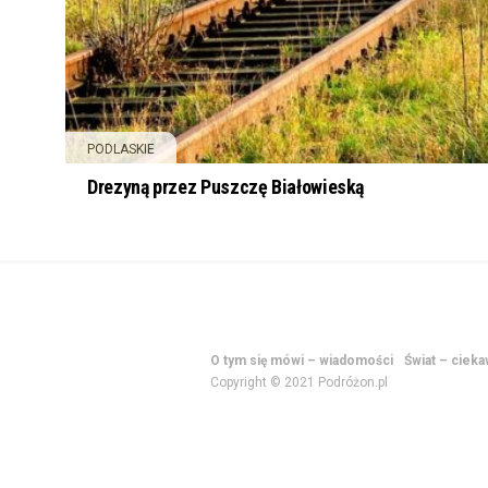
PODLASKIE
Drezyną przez Puszczę Białowieską
O tym się mówi – wiadomości
Świat – ciek
Copyright © 2021 Podróżon.pl